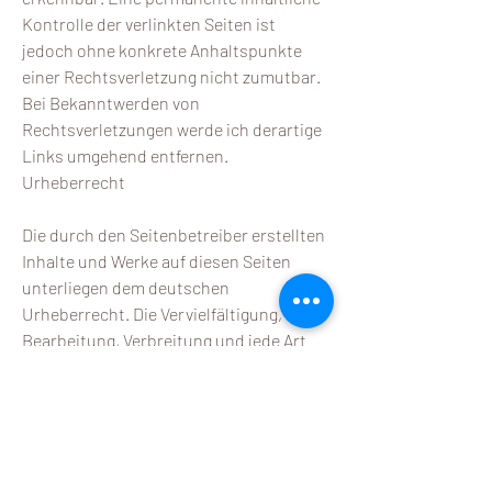
Kontrolle der verlinkten Seiten ist
jedoch ohne konkrete Anhaltspunkte
einer Rechtsverletzung nicht zumutbar.
Bei Bekanntwerden von
Rechtsverletzungen werde ich derartige
Links umgehend entfernen.
Urheberrecht
Die durch den Seitenbetreiber erstellten
Inhalte und Werke auf diesen Seiten
unterliegen dem deutschen
Urheberrecht. Die Vervielfältigung,
Bearbeitung, Verbreitung und jede Art
der Verwertung außerhalb der Grenzen
des Urheberrechtes bedürfen der
schriftlichen Zustimmung des jeweiligen
Autors bzw. Erstellers. Downloads und
Kopien dieser Seite sind nur für den